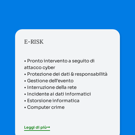
STARTUP
E-RISK
Al tuo fianco dall’inizio per premiare il
tuo coraggio e pronti a scegliere il
• Pronto intervento a seguito di
giusto partner per coprirti le spalle.
attacco cyber
• Protezione dei dati & responsabilità
• Gestione dell’evento
• Interruzione della rete
Leggi di più
• Incidente ai dati informatici
• Estorsione informatica
• Computer crime
Leggi di più