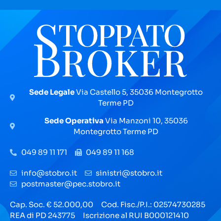
i
r
o
t
o
e
n
o
s
o
l
s
a
e
P
r
i
v
Sede Legale
Via Castello 5, 35036 Montegrotto
a
Terme PD
c
y
Sede Operativa
Via Manzoni 10, 35036
P
Montegrotto Terme PD
o
l
049 89 11 171
049 89 11 168
i
c
info@stobro.it
sinistri@stobro.it
y
postmaster@pec.stobro.it
Cap. Soc. € 52.000,00
Cod. Fisc./P.I.: 02574730285
REA di PD 243775
Iscrizione al RUI B000121410